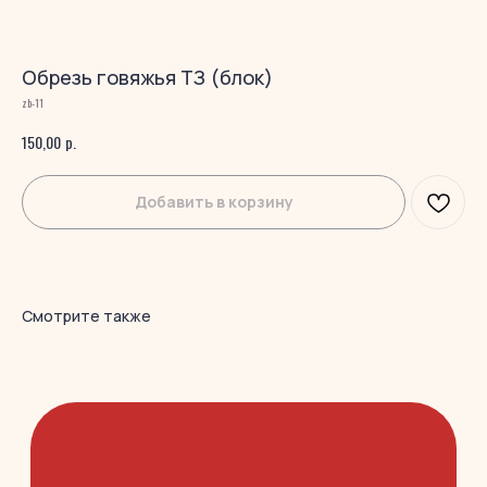
Обрезь говяжья ТЗ (блок)
zb-11
р.
150,00
Добавить в корзину
Каталог
Клиентам
Смотрите также
Замороженные блоки
Доставка
Замороженные лакомства
Оплата
Сушенные лакомства
О нас
Сухой корм