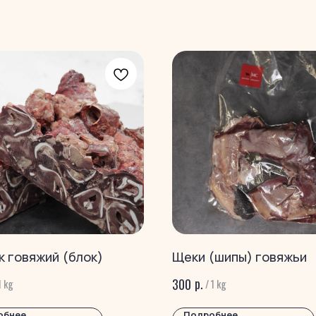
к гoвяжий (блок)
Щеки (шипы) говяжьи
р.
300
1 kg
/
1 kg
обнее
Подробнее