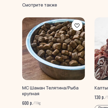
Смотрите также
МС Шаман Телятина/Рыба
Калты
крупная
р.
130
/
р.
600
/
1 kg
Подр