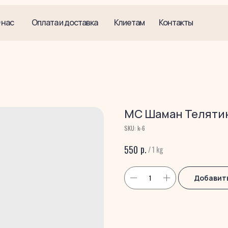
 нас
Оплата и доставка
Клиетам
Контакты
МС Шаман Теляти
SKU:
k-6
р.
550
/
1 kg
Добавить