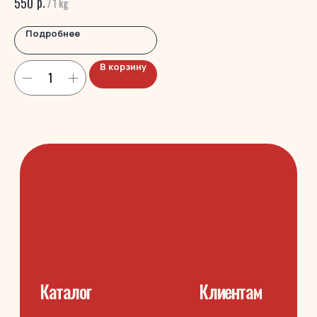
р.
550
15
/
1 kg
Сухой корм
Подробнее
+7 (995) 365-16-16
В корзину
m-sindikat@mail.ru
Казань, Бухарская 4в, к3
Политика конфиденциальности
Разработка сайта
© 2025 Мясной Синдикат